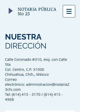
NOTARIA PÚBLICA
No 23
NUESTRA
DIRECCIÓN
Calle Coronado #310, esq. con Calle
5ta
Col. Centro, C.P. 31000
Chihuahua, Chih., México
Correo
electrónico:
administracion@notaria2
3chi.com
Tel:
(614) 415 - 3170
/
(614) 415 -
4968